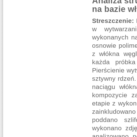
Analiza st
na bazie w
Streszczenie:
w wytwarzani
wykonanych na
osnowie polime
z włókna węgl
każda próbka
Pierścienie wy
sztywny rdzeń.
naciągu włókn
kompozycie za
etapie z wykon
zainkludowano
poddano szli
wykonano zdję
analizowano p