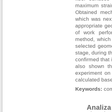
maximum strain
Obtained mecha
which was next
appropriate geo
of work perfo
method, which 
selected geome
stage, during t
confirmed that i
also shown th
experiment on 
calculated based
Keywords:
comp
Analiza