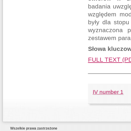
badania uwzgl
względem mode
były dla stopu
wyznaczona p
zestawem param
Słowa kluczow
FULL TEXT (P
____________
IV number 1
Wszelkie prawa zastrzeżone