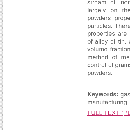
stream of ine
largely on th
powders prope
particles. The
properties are
of alloy of tin
volume fractio
method of met
control of gra
powders.
Keywords:
gas
manufacturing,
FULL TEXT (P
____________