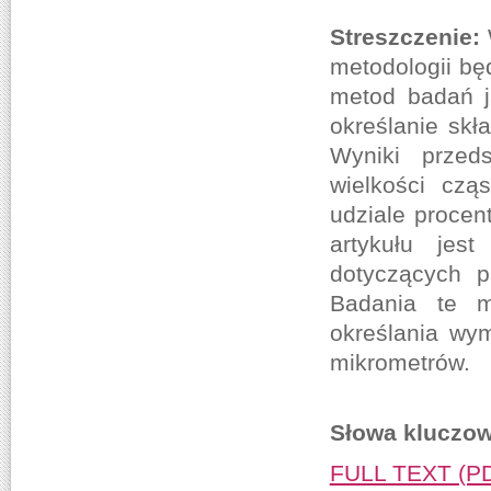
Streszczenie:
metodologii bę
metod badań j
określanie sk
Wyniki przeds
wielkości czą
udziale proce
artykułu jes
dotyczących p
Badania te 
określania wym
mikrometrów.
Słowa kluczow
FULL TEXT (P