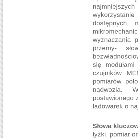
najmniejszyc
wykorzystani
dostępnych, 
mikromechani
wyznaczania p
przemy- sło
bezwładnościo
się moduła
czujników ME
pomiarów poło
nadwozia. W
postawionego z
ładowarek o na
Słowa kluczow
łyżki, pomiar o