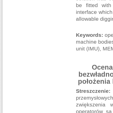
be fitted wi
interface whic
allowable digg
Keywords:
ope
machine bodies
unit (IMU), MEM
Ocena
bezwładno
położenia
Streszczeni
przemysłowyc
zwiększenia 
operatorów są