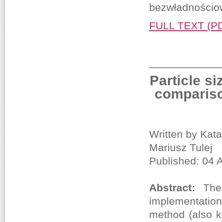
bezwładnościow
FULL TEXT (P
____________
Particle s
compariso
Written by Kat
Mariusz Tulej
Published: 04 
Abstract:
The
implementation
method (also k