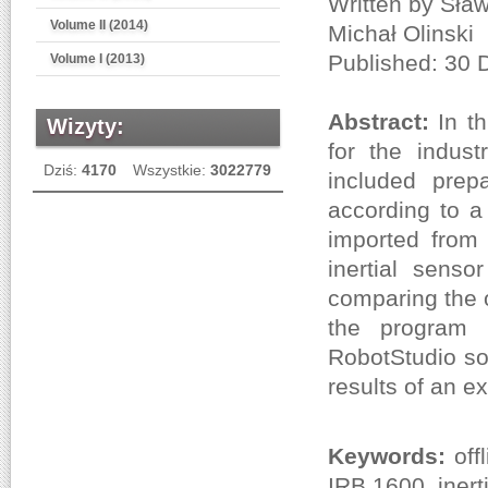
Written by Sła
Volume II (2014)
Michał Olinski
Published: 30
Volume I (2013)
Abstract:
In t
Wizyty:
for the indus
Dziś:
4170
Wszystkie:
3022779
included prep
according to a
imported from 
inertial sens
comparing the o
the program R
RobotStudio so
results of an e
Keywords:
off
IRB 1600, inert