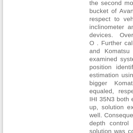
the second mod
bucket of Avan
respect to v
inclinometer 
devices. Overa
O . Further ca
and Komatsu 
examined syste
position ident
estimation us
bigger Komat
equaled, resp
IHI 35N3 both 
up, solution ex
well. Conseque
depth control
solution was c