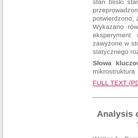
stan bliski st
przeprowadzo
potwierdzono, 
Wykazano rów
eksperyment 
zawyżone w sto
statycznego ro
Słowa kluczo
mikrostruktura
FULL TEXT (P
____________
Analysis 