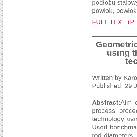
podłożu stalow
powłok, powłok
FULL TEXT (P
____________
Geometric
using t
te
Written by Karo
Published: 29 
Abstract:
Aim o
process proce
technology usi
Used benchmark
rod diameters,