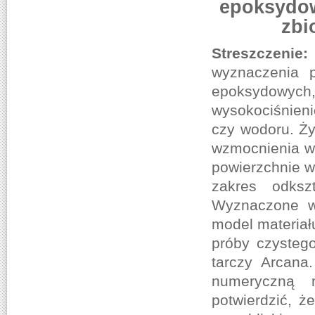
epoksydo
zbi
Streszczenie
wyznaczenia p
epoksydow
wysokociśnien
czy wodoru. Ży
wzmocnienia w 
powierzchnie w
zakres odksz
Wyznaczone wł
model materiału
próby czystego
tarczy Arcana
numeryczną 
potwierdzić, ż