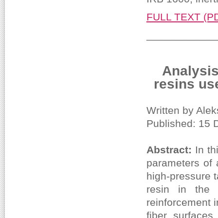
FULL TEXT (P
____________
Analysis
resins us
Written by Alek
Published: 15
Abstract:
In t
parameters of 
high-pressure 
resin in the 
reinforcement i
fiber surfaces