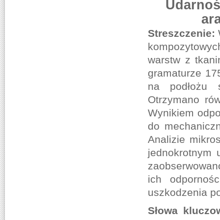
Udarnoś
ar
Streszczenie:
kompozytowyc
warstw z tkan
gramaturze 175
na podłożu s
Otrzymano rów
Wynikiem odpor
do mechaniczn
Analizie mikr
jednokrotnym 
zaobserwowano 
ich odpornoś
uszkodzenia po
Słowa kluczo