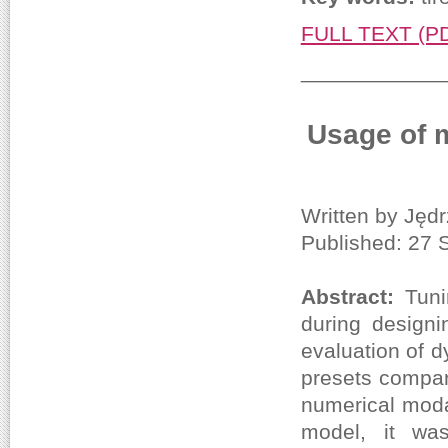
FULL TEXT (P
____________
Usage of m
Written by Jędr
Published: 27
Abstract:
Tuni
during designi
evaluation of d
presets compar
numerical moda
model, it was