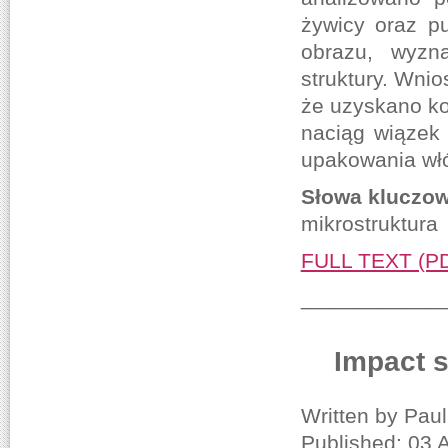
żywicy oraz pu
obrazu, wyzn
struktury. Wni
że uzyskano ko
naciąg wiązek
upakowania włó
Słowa kluczow
mikrostruktura
FULL TEXT (P
____________
Impact s
Written by Pau
Published: 03 