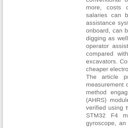
more, costs o
salaries can b
assistance sys
onboard, can b
digging as wel
operator assis
compared with 
excavators. Co
cheaper electr
The article 
measurement of
method engag
(AHRS) module
verified using
STM32 F4 mic
gyroscope, an