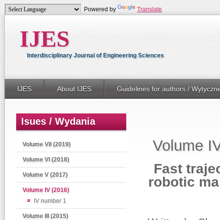
Powered by
Translate
IJES
Interdisciplinary Journal of Engineering Sciences
IJES
About IJES
Guidelines for authors / Wytyczn
Isues / Wydania
Volume IV
Volume VII (2019)
Volume VI (2018)
Fast traj
Volume V (2017)
robotic ma
Volume IV (2016)
IV number 1
Volume III (2015)