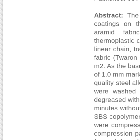
Abstract:
The
coatings on t
aramid fabri
thermoplastic 
linear chain, 
fabric (Twaron
m2. As the bas
of 1.0 mm mark
quality steel a
were washed i
degreased with
minutes withou
SBS copolymer 
were compresse
compression pa