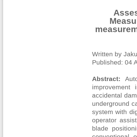
Asses
Measur
measureme
Written by Jak
Published: 04 
Abstract:
Au
improvement in
accidental dam
underground ca
system with dig
operator assis
blade positio
conventional 