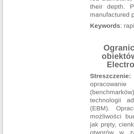
their depth. 
manufactured pa
Keywords
: ra
Ograni
obiektó
Electr
Streszczeni
opracowanie 
(benchmarków) 
technologii 
(EBM). Oprac
możliwości bu
jak pręty, cie
otworów w za