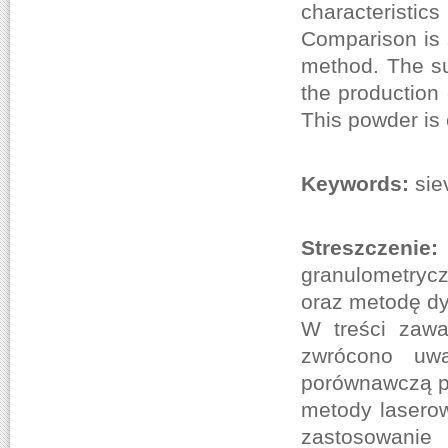
characteristi
Comparison is 
method. The su
the production 
This powder is 
Keywords:
siev
Streszczenie
granulometryc
oraz metodę dy
W treści zawa
zwrócono uwa
porównawczą po
metody lasero
zastosowanie