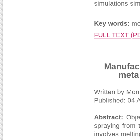
simulations simi
Key words:
mod
FULL TEXT (P
____________
Manufact
metal
Written by Mon
Published: 04 
Abstract:
Obje
spraying from 
involves meltin