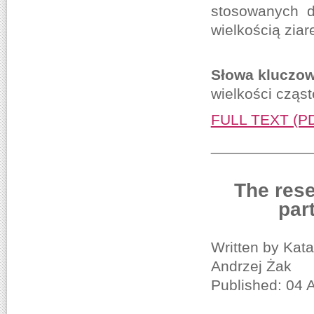
stosowanych d
wielkością zia
Słowa kluczow
wielkości cząs
FULL TEXT (P
____________
The res
par
Written by Kat
Andrzej Żak
Published: 04 